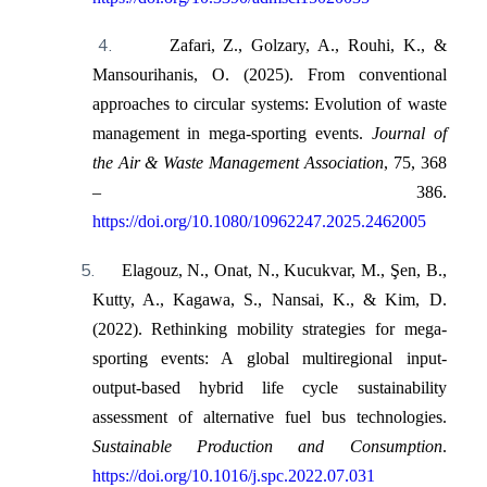
4.
Zafari, Z., Golzary, A., Rouhi, K., &
Mansourihanis, O. (2025). From conventional
approaches to circular systems: Evolution of waste
management in mega-sporting events.
Journal of
the Air & Waste Management Association
, 75, 368
– 386.
https://doi.org/10.1080/10962247.2025.2462005
5.
Elagouz, N., Onat, N., Kucukvar, M., Şen, B.,
Kutty, A., Kagawa, S., Nansai, K., & Kim, D.
(2022). Rethinking mobility strategies for mega-
sporting events: A global multiregional input-
output-based hybrid life cycle sustainability
assessment of alternative fuel bus technologies.
Sustainable Production and Consumption
.
https://doi.org/10.1016/j.spc.2022.07.031