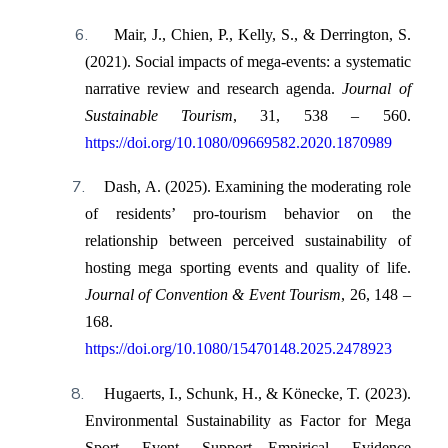
6.
Mair, J., Chien, P., Kelly, S., & Derrington, S.
(2021). Social impacts of mega-events: a systematic
narrative review and research agenda.
Journal of
Sustainable Tourism
, 31, 538 – 560.
https://doi.org/10.1080/09669582.2020.1870989
7.
Dash, A. (2025). Examining the moderating role
of residents’ pro-tourism behavior on the
relationship between perceived sustainability of
hosting mega sporting events and quality of life.
Journal of Convention & Event Tourism
, 26, 148 –
168.
https://doi.org/10.1080/15470148.2025.2478923
8.
Hugaerts, I., Schunk, H., & Könecke, T. (2023).
Environmental Sustainability as Factor for Mega
Sport Event Support—Empirical Evidence