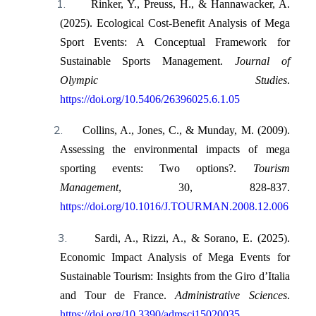
1.
Rinker, Y., Preuss, H., & Hannawacker, A.
(2025). Ecological Cost-Benefit Analysis of Mega
Sport Events: A Conceptual Framework for
Sustainable Sports Management.
Journal of
Olympic Studies
.
https://doi.org/10.5406/26396025.6.1.05
2.
Collins, A., Jones, C., & Munday, M. (2009).
Assessing the environmental impacts of mega
sporting events: Two options?.
Tourism
Management
, 30, 828-837.
https://doi.org/10.1016/J.TOURMAN.2008.12.006
3.
Sardi, A., Rizzi, A., & Sorano, E. (2025).
Economic Impact Analysis of Mega Events for
Sustainable Tourism: Insights from the Giro d’Italia
and Tour de France.
Administrative Sciences
.
https://doi.org/10.3390/admsci15020035