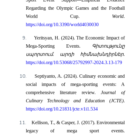
Regarding the Olympic Games and the Football
World Cup.
World
.
https://doi.org/10.3390/world4030030
9.
Yeritsyan, H. (2024). The Economic Impact of
Mega-Sporting Events.
Գիտությունը
սպորտում. արդի հիմնախնդիրներ
.
https://doi.org/10.53068/25792997-2024.3.13-179
10.
Septiyanto, A. (2024). Culinary economic and
social impacts of mega-sporting events: A
comprehensive literature review.
Journal of
Culinary Technology and Education (JCTE)
.
https://doi.org/10.21831/jcte.v1i1.534
11.
Kellison, T., & Casper, J. (2017). Environmental
legacy of mega sport events.