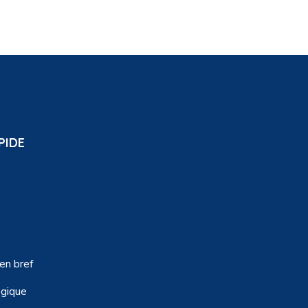
PIDE
 en bref
égique