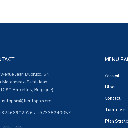
NTACT
MENU RA
Avenue Jean Dubrucq, 54
Accueil
à Molenbeek-Saint-Jean
Blog
(1080 Bruxelles, Belgique)
Contact
turritopsis@turritopsis.org
Turritopsis
+32466902926 / +97338240057
Plan Strat